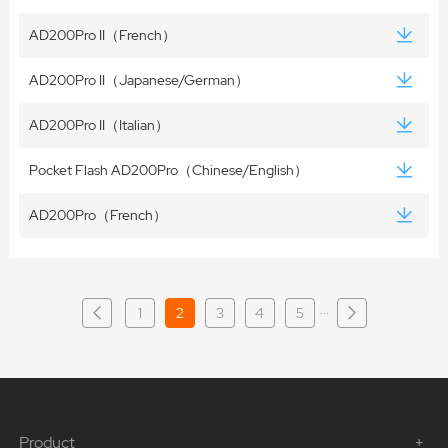
AD200Pro II（French）
AD200Pro II（Japanese/German）
AD200Pro II（Italian）
Pocket Flash AD200Pro（Chinese/English）
AD200Pro（French）
···
1
2
3
4
5
Product