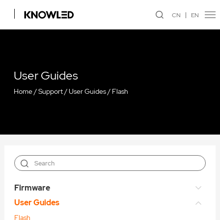
CN
EN
User Guides
Home
/
Support
/
User Guides
/
Flash
Firmware
User Guides
Flash