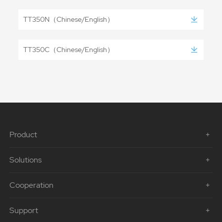
TT350N（Chinese/English）
TT350C（Chinese/English）
Product
Solutions
Cooperation
Support