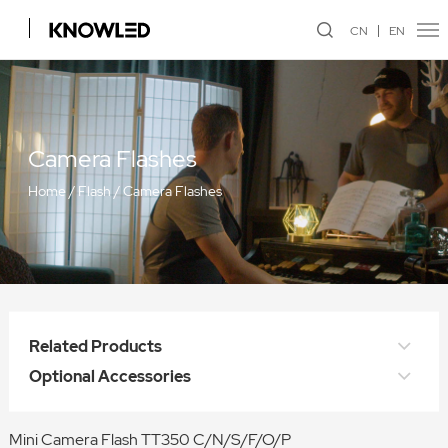
CN
EN
Camera Flashes
Home
/
Flash
/
Camera Flashes
Related Products
Optional Accessories
Mini Camera Flash TT350 C/N/S/F/O/P