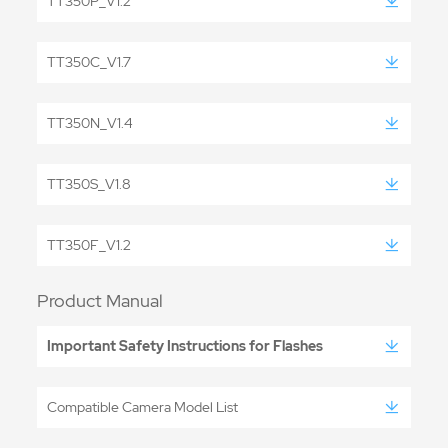
TT350P_V1.2
TT350C_V1.7
TT350N_V1.4
TT350S_V1.8
TT350F_V1.2
Product Manual
Important Safety Instructions for Flashes
Compatible Camera Model List